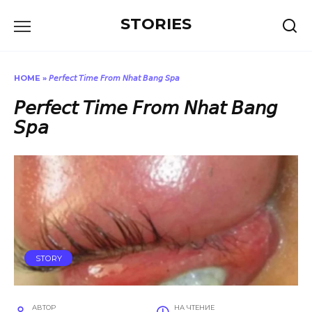
Перейти
STORIES
к
содержанию
HOME
»
𝘗𝘦𝘳𝘧𝘦𝘤𝘵 𝘛𝘪𝘮𝘦 𝘍𝘳𝘰𝘮 𝘕𝘩𝘢𝘵 𝘉𝘢𝘯𝘨 𝘚𝘱𝘢
𝘗𝘦𝘳𝘧𝘦𝘤𝘵 𝘛𝘪𝘮𝘦 𝘍𝘳𝘰𝘮 𝘕𝘩𝘢𝘵 𝘉𝘢𝘯𝘨
𝘚𝘱𝘢
STORY
АВТОР
НА ЧТЕНИЕ