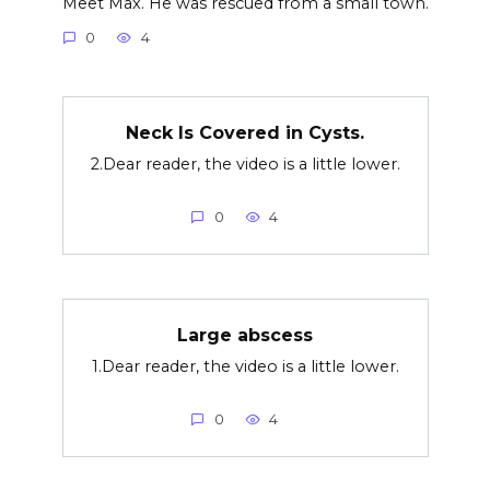
Meet Max. He was rescued from a small town.
0
4
Neck Is Covered in Cysts.
2.Dear reader, the video is a little lower.
0
4
Large abscess
1.Dear reader, the video is a little lower.
0
4