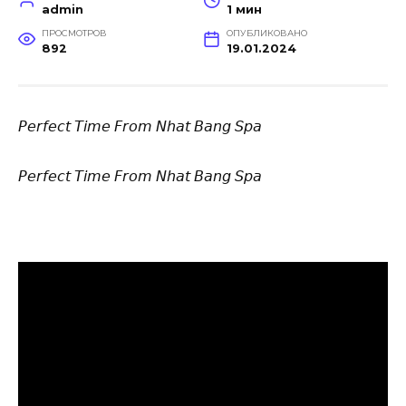
admin
1 мин
ПРОСМОТРОВ
ОПУБЛИКОВАНО
892
19.01.2024
𝘗𝘦𝘳𝘧𝘦𝘤𝘵 𝘛𝘪𝘮𝘦 𝘍𝘳𝘰𝘮 𝘕𝘩𝘢𝘵 𝘉𝘢𝘯𝘨 𝘚𝘱𝘢
𝘗𝘦𝘳𝘧𝘦𝘤𝘵 𝘛𝘪𝘮𝘦 𝘍𝘳𝘰𝘮 𝘕𝘩𝘢𝘵 𝘉𝘢𝘯𝘨 𝘚𝘱𝘢