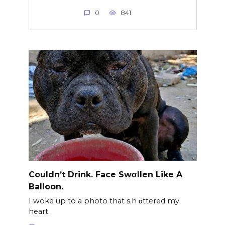
0
841
Couldn’t Drink. Face Swσllen Like A
Balloon.
I woke up to a photo that s.h αttered my
heart.