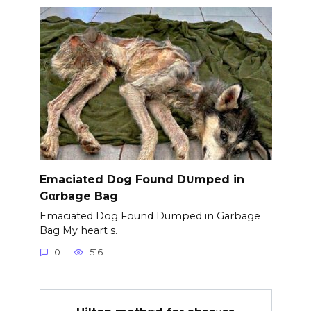
Emaciated Dog Found D∪mped in
Gαrbage Bag
Emaciated Dog Found Dumped in Garbage
Bag My heart s.
0
516